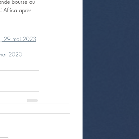
rande bourse au 
 Africa après 
e, 29 mai 2023
 mai 2023