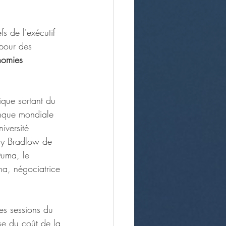
 de l'exécutif 
 pour des 
nomies 
que sortant du 
anque mondiale 
iversité 
nny Bradlow de 
Ouma, le 
na, négociatrice 
es sessions du 
ise du coût de la 