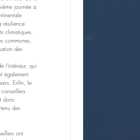
xième journée a 
tinentale 
 résilience 
ts climatiques. 
ines communes, 
sation des 
l'intérieur
, qui 
ont également 
irs. Enfin, le 
 conseillers 
t donc 
 tenu des 
illers ont 