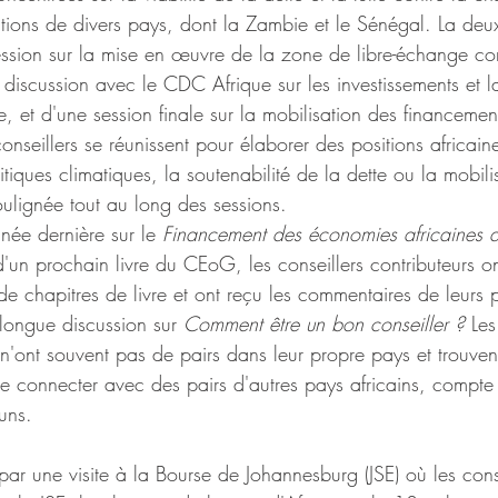
utions de divers pays, dont la Zambie et le Sénégal. La deu
sion sur la mise en œuvre de la zone de libre-échange con
e discussion avec le CDC Afrique sur les investissements et la
, et d'une session finale sur la mobilisation des financemen
onseillers se réunissent pour élaborer des positions africa
itiques climatiques, la soutenabilité de la dette ou la mobili
ulignée tout au long des sessions. 
née dernière sur le 
Financement des économies africaines de 
 d'un prochain livre du CEoG, les conseillers contributeurs 
de chapitres de livre et ont reçu les commentaires de leurs pa
longue discussion sur 
Comment être un bon conseiller ? 
Les
'ont souvent pas de pairs dans leur propre pays et trouven
se connecter avec des pairs d'autres pays africains, compte
uns. 
 par une visite à la Bourse de Johannesburg (JSE) où les conse