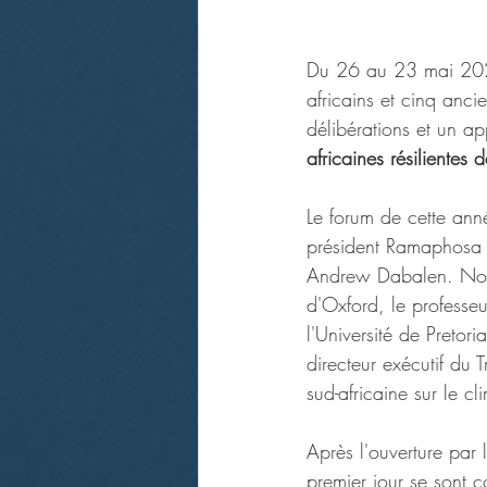
Du 26 au 23 mai 2023
africains et cinq anci
délibérations et un ap
africaines résilientes
Le forum de cette ann
président Ramaphosa d
Andrew Dabalen. Nous 
d'Oxford, le professe
l'Université de Preto
directeur exécutif du
sud-africaine sur le cl
Après l'ouverture par 
premier jour se sont co