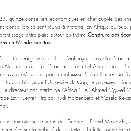
, quinze conseillers économiques en chef auprès des chefs
ens conseillers se sont réunis à Pretoria, en Afrique du Sud,
prentissage entre pairs autour du thème 
Construire des éco
 dans un Monde incertain. 
ée a été co-organisé par Trudi Makhaya, conseiller économi
'Afrique du Sud, et l'économiste en chef Afrique de la B
avons été rejoints par le professeur Stefan Dercon de l'Un
ur Haroon Bhorat de l'Université du Cap, le professeur Da
ria, le directeur par intérim de l'Africa CDC Ahmed Ogwell 
 Trade Law Center ( Tralac) Trudi Hatzenberg et Masela Keka
imat. 
le vice-ministre sud-africain des Finances, David Masondo, l
ncentrées sur la viabilité de la dette et la lutte contre la cr