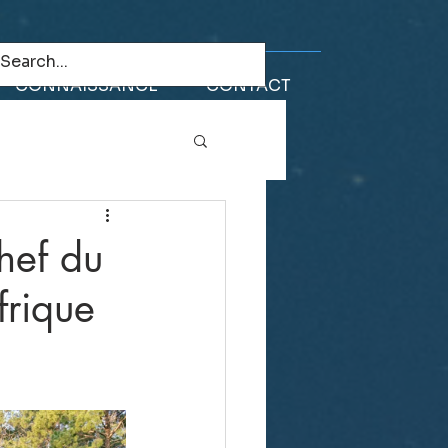
CONNAISSANCE
CONTACT
hef du
frique