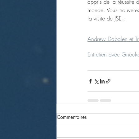
appris de la réussite
monde. Vous trouverez
la visite de JSE :
Andrew Dabalen et T
Entretien avec Gnou
Commentaires