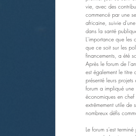
vie, avec des contrib
commencé par une ses
africaine, suivie d'un
dans la santé publique
L'importance que les c
que ce soit sur les pol
financements, a été so
Après le forum de l'an
est également le titre
présenté leurs projets 
forum a impliqué une 
économiques en chef n
extrêmement utile de 
nombreux défis comm
Le forum s'est terminé